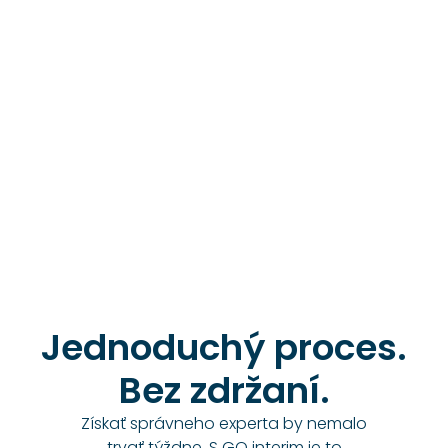
Jednoduchý proces.
Bez zdržaní.
Získať správneho experta by nemalo
trvať týždne. S GQ interim je to