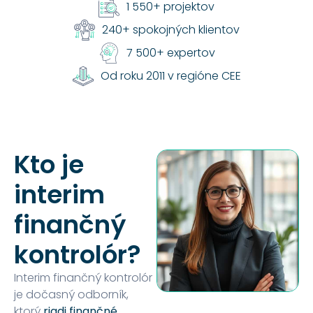
1 550+ projektov
240+ spokojných klientov
7 500+ expertov
Od roku 2011 v regióne CEE
Kto je
interim
finančný
kontrolór?
Interim finančný kontrolór
je dočasný odborník,
ktorý
riadi finančné